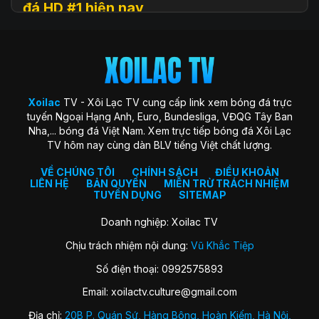
đá HD #1 hiện nay
Xoilac
TV (hay còn được biết đến với tên gọi Xôi Lạc TV, Xoi
Lac TV, XoilacTV) là một nền tảng website xem
trực tiếp
bóng đá
trực tuyến hàng đầu tại Việt Nam hiện nay. Đây là
địa chỉ quen thuộc giúp người hâm mộ theo dõi các trận cầu
đỉnh cao với chất lượng HD hoàn toàn miễn phí. Trang web
Xoilac
TV - Xôi Lạc TV cung cấp link xem bóng đá trực
ra đời với sứ mệnh “mang sân cỏ đến gần hơn với người hâm
tuyến Ngoại Hạng Anh, Euro, Bundesliga, VĐQG Tây Ban
mộ”, trở thành cộng đồng gắn kết những trái tim đam mê
Nha,... bóng đá Việt Nam. Xem trực tiếp bóng đá Xôi Lạc
môn thể thao vua.
TV hôm nay cùng dàn BLV tiếng Việt chất lượng.
Xoilac TV nổi bật nhờ hình ảnh sắc nét, đường truyền ổn
định, bình luận tiếng Việt cuốn hút và đặc biệt không thu bất
VỀ CHÚNG TÔI
CHÍNH SÁCH
ĐIỀU KHOẢN
LIÊN HỆ
BẢN QUYỀN
MIỄN TRỪ TRÁCH NHIỆM
kỳ khoản phí hay yêu cầu đăng ký tài khoản. Nơi đây không
TUYỂN DỤNG
SITEMAP
chỉ đơn thuần là kênh xem bóng đá, mà còn là không gian
kết nối và chia sẻ của fan bóng đá trên khắp cả nước.
Doanh nghiệp: Xoilac TV
Chịu trách nhiệm nội dung:
Vũ Khắc Tiệp
Lịch sử hình thành của Xoilac TV
Số điện thoại: 0992575893
Xôi Lạc TV khởi nguồn từ một nhóm nhỏ những người đam
Email:
xoilactv.culture@gmail.com
mê bóng đá và công nghệ, với mong muốn mang đến trải
nghiệm xem bóng đá trực tuyến miễn phí, chất lượng cao
Địa chỉ:
20B P. Quán Sứ, Hàng Bông, Hoàn Kiếm, Hà Nội,