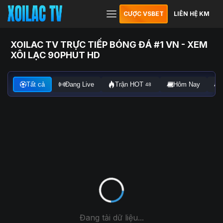
CƯỢC VSBET
LIÊN HỆ KM
XOILAC TV TRỰC TIẾP BÓNG ĐÁ #1 VN - XEM
XÔI LẠC 90PHUT HD
Tất cả
Đang Live
Trận HOT
Hôm Nay
48
Đang tải dữ liệu...